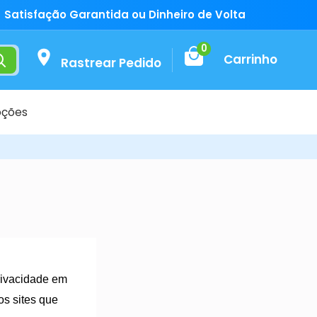
Satisfação Garantida ou Dinheiro de Volta
0
Carrinho
Rastrear Pedido
ções
privacidade em
ros sites que