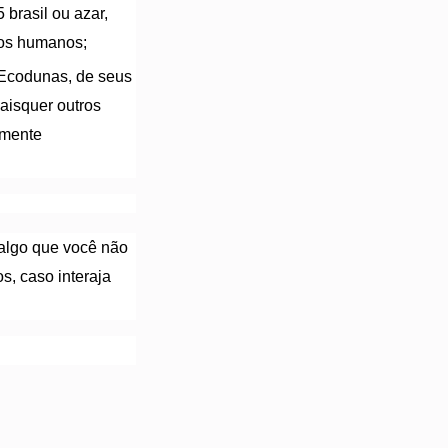
 brasil
ou azar,
itos humanos;
 Ecodunas, de seus
uaisquer outros
rmente
algo que você não
s, caso interaja