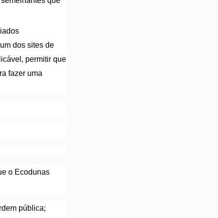
s semelhantes que
liados
 um dos sites de
cável, permitir que
ra fazer uma
que o Ecodunas
ordem pública;