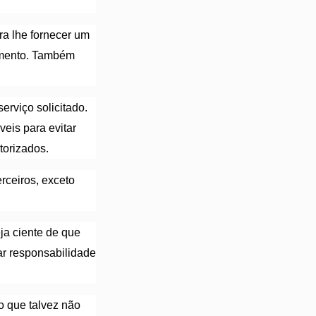
a lhe fornecer um
timento. Também
rviço solicitado.
eis para evitar
torizados.
rceiros, exceto
eja ciente de que
ar responsabilidade
o que talvez não