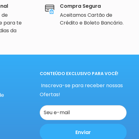
onal
Compra Segura
e de
Aceitamos Cartão de
e para te
Crédito e Boleto Bancário.
dias da
CONTEÚDO EXCLUSIVO PARA VOCÊ!
Inscreva-se para receber nossas
Ofertas!
de
Seu e-mail
Enviar