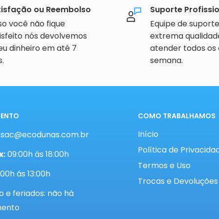
tisfação ou Reembolso
Suporte Profissi
o você não fique
Equipe de suport
isfeito nós devolvemos
extrema qualidad
eu dinheiro em até 7
atender todos os 
s.
semana.
MENTO
COMO TRABALHAMOS
Início
:
sac@ecodunas.com.br
Política de Privacida
x:
09:00h ás 18:00h
Termos e Uso
00h ás 13:00h
Trocas e Devoluções
 e feriados: não há
mento