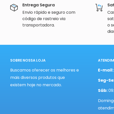
Entrega Segura
Sa
Envio rápido e seguro com
Cas
código de rastreio via
sat
transportadora.
o s
dia
SOBRE NOSSA LOJA
ATENDI
Buscamos oferecer os melhores e
E-mail
mais diversos produtos que
Seg-Se
existem hoje no mercado.
Sáb:
09:
Domingo
atendi