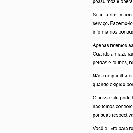
possuímos e oper
Solicitamos infor
serviço. Fazemo-lo
informamos por qu
Apenas retemos as 
Quando armazenamo
perdas e roubos, b
Não compartilhamos
quando exigido por 
O nosso site pode t
não temos controle
por suas respectiv
Você é livre para 