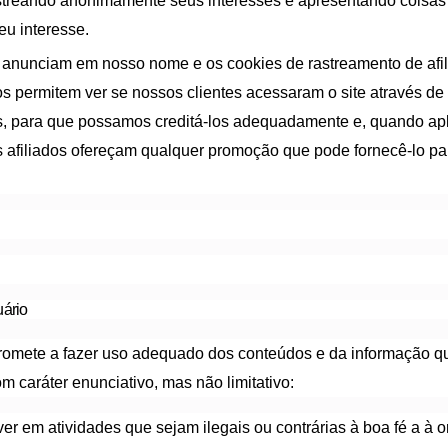
astreando anonimamente seus interesses e apresentando coisa
eu interesse.
s anunciam em nosso nome e os cookies de rastreamento de afi
 permitem ver se nossos clientes acessaram o site através de
s, para que possamos creditá-los adequadamente e, quando apli
s afiliados ofereçam qualquer promoção que pode fornecê-lo pa
ário
romete a fazer uso adequado dos conteúdos e da informação 
om caráter enunciativo, mas não limitativo:
er em atividades que sejam ilegais ou contrárias à boa fé a à 