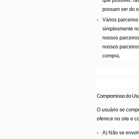
que possível, r
possam ser do s
Vários parceiro
simplesmente nos
nossos parceiro
nossos parceiro
compra.
Compromisso do Usu
O usuário se comp
oferece no site e c
A) Não se envolv