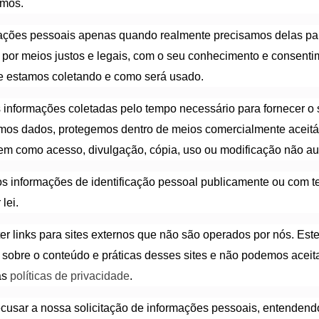
amos.
mações pessoais apenas quando realmente precisamos delas par
 por meios justos e legais, com o seu conhecimento e consen
e estamos coletando e como será usado.
informações coletadas pelo tempo necessário para fornecer o se
s dados, protegemos dentro de meios comercialmente aceitáv
em como acesso, divulgação, cópia, uso ou modificação não au
 informações de identificação pessoal publicamente ou com te
lei.
er links para sites externos que não são operados por nós. Est
 sobre o conteúdo e práticas desses sites e não podemos aceit
as
políticas de privacidade
.
recusar a nossa solicitação de informações pessoais, entendend